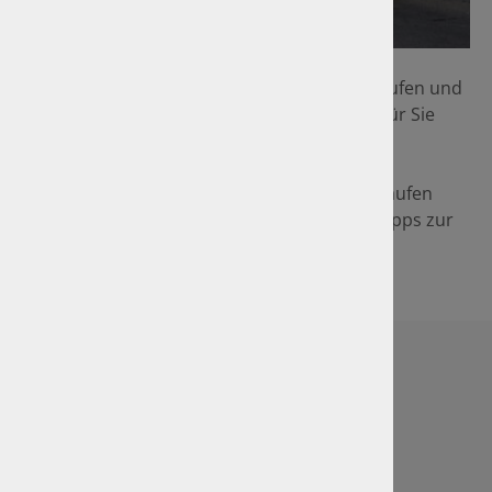
Foto: KDBusch/GTÜ
Sie möchten ein Fahrzeug verkaufen bzw. kaufen und
kennen nicht den Marktwert? Wir ermitteln für Sie
den aktuellen Wert Ihres Fahrzeuges.
Hinweis: Sollten Sie Ihren privaten PKW verkaufen
wollen, stehen wir Ihnen gerne mit einigen Tipps zur
Seite.